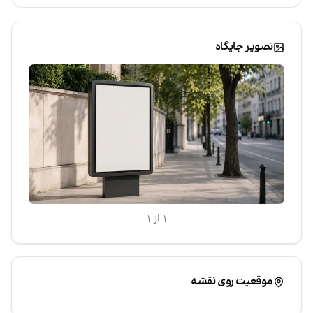
تصویر جایگاه
۱ از ۱
|
Leaflet
موقعیت روی نقشه
©
TarahiOnline