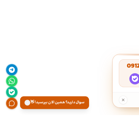
091
سوال دارید؟ همین الان بپرسید! 👋