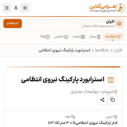
رش به محتوای اصلی
تغییر به حالت تا
اکران
استعلام
سیستم رزرو جایگاه تبلیغاتی
جایگاه‌ها
مراکز
نقشه
انتخابی
FAQ
اکران
جایگاه‌ها
استرابورد پارکینگ نیروی انتظامی
استرابورد پارکینگ نیروی انتظامی
شهرکرد، چهارمحال بختیاری
آدرس
ابعاد
کنار پارکینگ نیروی انتظامی
۵ × ۳ متر (۱۵ m²)