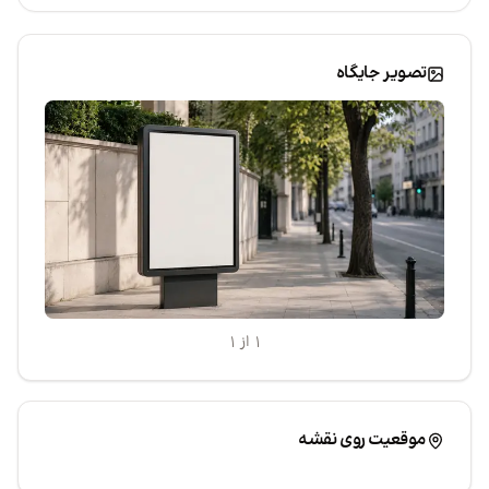
تصویر جایگاه
۱ از ۱
|
Leaflet
موقعیت روی نقشه
©
TarahiOnline