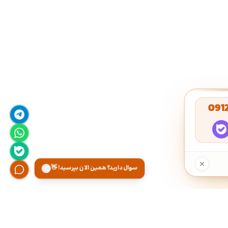
091
سوال دارید؟ همین الان بپرسید! 👋