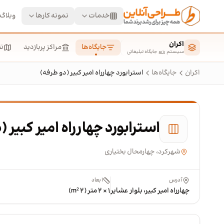
رش به محتوای اصلی
خدمات
نمونه کارها
وبلاگ
اکران
جایگاه‌ها
مراکز پربازدید
ن
سیستم رزرو جایگاه تبلیغاتی
اکران
جایگاه‌ها
استرابورد چهارراه امیر کبیر (دو طرفه)
استرابورد چهارراه امیر کبیر 
شهرکرد، چهارمحال بختیاری
آدرس
ابعاد
چهارراه امیر کبیر، بلوار عشایر
۱ × ۲ متر (۲ m²)