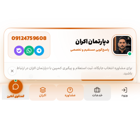
09124759608
دپارتمان اکران
پاسخ‌گویی مستقیم و تخصصی
استفاده از کوکی‌ها
·
ما از کوکی‌ها برای بهبود تجربه شما استفاده می‌کنیم.
برای مشاوره انتخاب جایگاه، ثبت استعلام و پیگیری کمپین با دپارتمان اکران در ارتباط
باشید.
قبول
رد
ورود
خدمات
مشاوره
اکران
گفتگوی آنلاین
ما کی هستیم و چیکار میکنیم؟