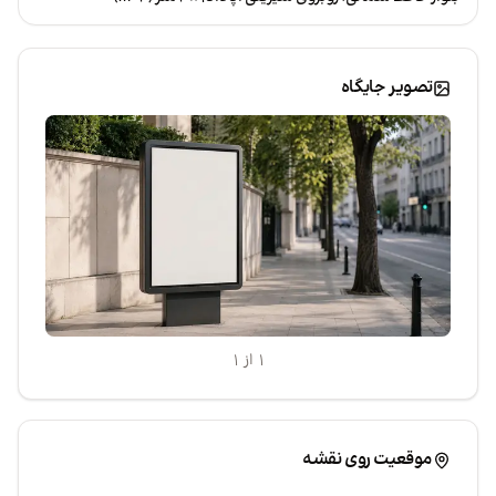
تصویر جایگاه
۱ از ۱
|
Leaflet
موقعیت روی نقشه
©
TarahiOnline