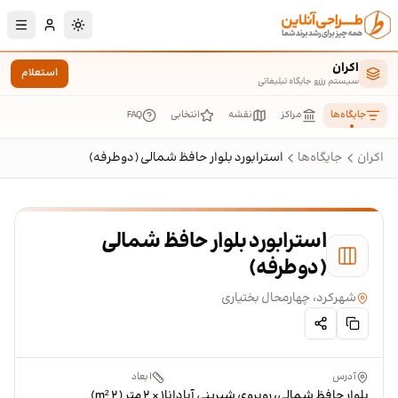
رش به محتوای اصلی
تغییر به حالت تا
اکران
استعلام
سیستم رزرو جایگاه تبلیغاتی
جایگاه‌ها
مراکز
نقشه
انتخابی
FAQ
اکران
جایگاه‌ها
استرابورد بلوار حافظ شمالی (دوطرفه)
استرابورد بلوار حافظ شمالی
(دوطرفه)
شهرکرد، چهارمحال بختیاری
آدرس
ابعاد
بلوار حافظ شمالی، روبروی شیرینی آپادانا
۱ × ۲ متر (۲ m²)