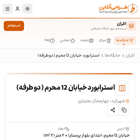
رش به محتوای اصلی
تغییر به حالت تا
اکران
استعلام
سیستم رزرو جایگاه تبلیغاتی
جایگاه‌ها
مراکز
نقشه
انتخابی
FAQ
اکران
جایگاه‌ها
استرابورد خیابان 12 محرم (دوطرفه)
استرابورد خیابان 12 محرم (دوطرفه)
شهرکرد، چهارمحال بختیاری
آدرس
ابعاد
خیابان 12 محرم، ابتدای بلوار پرستار
۱ × ۲ متر (۲ m²)