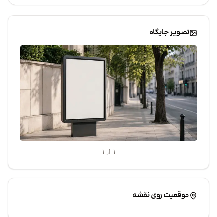
تصویر جایگاه
۱ از ۱
|
Leaflet
موقعیت روی نقشه
©
TarahiOnline