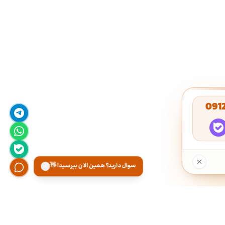
091
سوال دارید؟ همین الان بپرسید! 👋