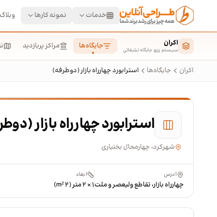
رش به محتوای اصلی
خدمات
نمونه کارها
وبلاگ
اکران
جایگاه‌ها
مراکز پربازدید
ن
سیستم رزرو جایگاه تبلیغاتی
اکران
جایگاه‌ها
استرابورد چهارراه بازار (دوطرفه)
استرابورد چهارراه بازار (دوطر
شهرکرد، چهارمحال بختیاری
آدرس
ابعاد
چهارراه بازار، تقاطع ولیعصر و ملت
۱ × ۲ متر (۲ m²)