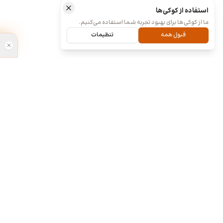
استفاده از کوکی‌ها
ما از کوکی‌ها برای بهبود تجربه شما استفاده می‌کنیم.
قبول همه
تنظیمات
ما کی هستیم و چیکار میکنیم؟
طراحی آنلا
۱۳۹۸
ما چند تا رفیق قدیمی هستیم که هر کدوم توی
تخصص خودمون چند سالی تجربه داریم و دورهم
جشنواره برن
توی یک دفتر جمع شدیم و برای همه سفارشاتمون
نظرسنجی مردم
به صورت اختصاصی طراحی میکنیم. نمونه کارهای
برای شناسای
موجود توی سایت برای آشنایی با سبک و توانایی
فراهم کرده. ا
طراحیمونه و به این معنی نیست که اون طرح ها
آنلاین » به ل
قابل خریداری هستن. روال کاری به این صورته که
محبوب مردمی د
نمونه کارهای توی سایت رو ملاحظه می کنید و اگر از
اعلام شد. ط