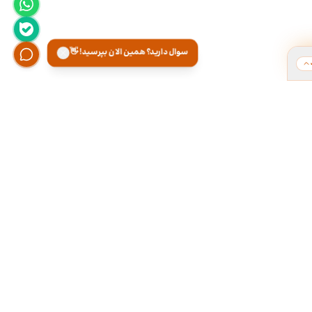
سوال دارید؟ همین الان بپرسید! 👋
ت
هر روز از ۹ تا ۱۸ تو دفتر کارمون آماده پاسخگویی
تلفنی و تقریبا ۲۴ ساعته توی تلگــــرام آنلاینـیــم.
۰۲۱-۲۸۴۲۲۱۶۶
۰۹۳۰۰۰۱۷۱۶۶