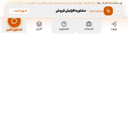
استفاده از کوکی‌ها
·
ما از کوکی‌ها برای بهبود تجربه شما استفاده می‌کنیم.
·
مشاوره افزایش فروش
شروع کنید
مشاوره ویژه
قبول
رد
ورود
خدمات
مشاوره
اکران
گفتگوی آنلاین
ما کی هستیم و چیکار میکنیم؟
ما چند تا رفیق قدیمی هستیم که هر کدوم توی تخصص خودمون چند
سالی تجربه داریم و دورهم توی یک دفتر جمع شدیم و برای همه
سفارشاتمون به صورت اختصاصی طراحی میکنیم. نمونه کارهای موجود
توی سایت برای آشنایی با سبک و توانایی طراحیمونه و به این معنی نیست
که اون طرح ها قابل خریداری هستن. روال کاری به این صورته که نمونه
کارهای توی سایت رو ملاحظه می کنید و اگر از سبک کاریمون خوشتون اومد،
باهامون ارتباط برقرار می کنید تا بیشتر راهنماییتون کنیم و برای سفارش
شما بر حسب نیازتون، به طور اختصاصی طراحی انجام بدیم.