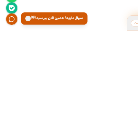
سوال دارید؟ همین الان بپرسید! 👋
ت
هر روز از ۹ تا ۱۸ تو دفتر کارمون آماده پاسخگویی
تلفنی و تقریبا ۲۴ ساعته توی تلگــــرام آنلاینـیــم.
۰۲۱-۲۸۴۲۲۱۶۶
۰۹۳۰۰۰۱۷۱۶۶