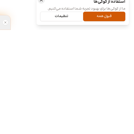
استفاده از کوکی‌ها
ما از کوکی‌ها برای بهبود تجربه شما استفاده می‌کنیم.
قبول همه
تنظیمات
ما کی هستیم و چیکار میکنیم؟
طراحی آنلا
۱۳۹۸
ما چند تا رفیق قدیمی هستیم که هر کدوم توی
تخصص خودمون چند سالی تجربه داریم و دورهم
جشنواره برن
توی یک دفتر جمع شدیم و برای همه سفارشاتمون
نظرسنجی مردم
به صورت اختصاصی طراحی میکنیم. نمونه کارهای
برای شناسای
موجود توی سایت برای آشنایی با سبک و توانایی
فراهم کرده. ا
طراحیمونه و به این معنی نیست که اون طرح ها
آنلاین » به ل
قابل خریداری هستن. روال کاری به این صورته که
محبوب مردمی د
نمونه کارهای توی سایت رو ملاحظه می کنید و اگر از
اعلام شد. ط
سبک کاریمون خوشتون اومد، باهامون ارتباط برقرار
مهربونمون ما 