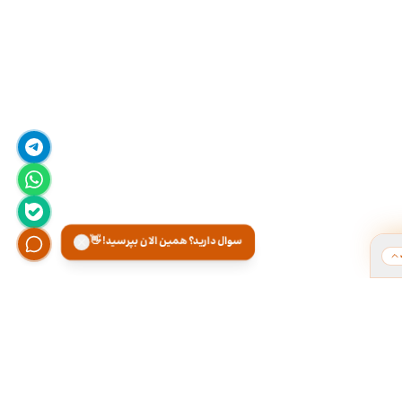
سوال دارید؟ همین الان بپرسید! 👋
ت
هر روز از ۹ تا ۱۸ تو دفتر کارمون آماده پاسخگویی