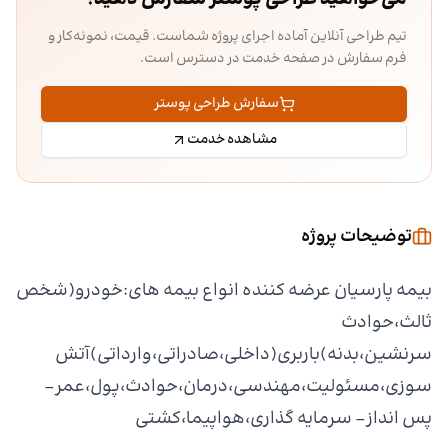
تیم طراحی آنلاین آماده اجرای پروژه شماست. قیمت، نمونه‌کار و
فرم سفارش در صفحه خدمت در دسترس است.
سفارش طراحی پوستر
مشاهده خدمت
توضیحات پروژه
بیمه پارسیان عرضه کننده انواع بیمه های:خودرو(شخص
ثالث،حوادث
سرنشین،بدنه)باربری(داخلی،صادراتی،وارداتی)آتش
سوزی،مسئولیت،مهندسی،درمان،حوادث،پول،عمر-
پس انداز- سرمایه گذاری،هواپیما،کشتی