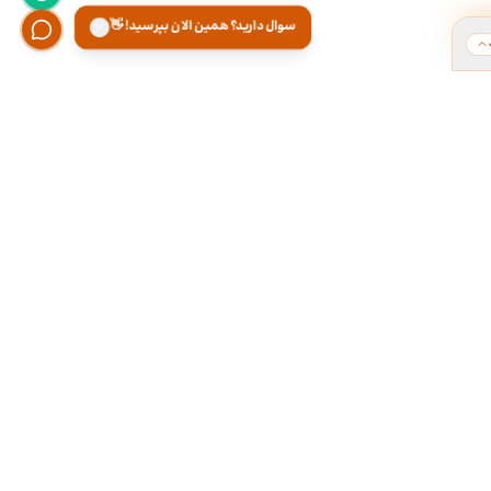
سوال دارید؟ همین الان بپرسید! 👋
ت
هر روز از ۹ تا ۱۸ تو دفتر کارمون آماده پاسخگویی
تلفنی و تقریبا ۲۴ ساعته توی تلگــــرام آنلاینـیــم.
۰۲۱-۲۸۴۲۲۱۶۶
۰۹۳۰۰۰۱۷۱۶۶
مشاوره هامون رایگانه