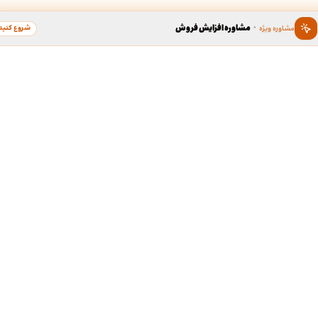
·
مشاوره افزایش فروش
شروع کنید
مشاوره ویژه
ین ، برند محبوب سال
دسترسی سریع به خدما
طراحی گرافیک
د محبوب به عنوان گسترده ترین
لوگو، کارت ویزیت، بروشور و...
 در زمینه محبوبیت برندها، بستری
ی برندهای محبوب مردم در کشور
ردیبهشت نود و هشت، برند « طراحی
طف مردم، به عنوان کاندیدای برند
طراحی سایت
ر گروه خدمات آنلاین طراحی و چاپ
سایت شرکتی، فروشگاهی و...
ی مدت جمع آوری آرا، مشتریان
رو مورد لطف و حمایت خودشون قرار
دا، برند « طراحی آنلاین » به عنوان
شبکه‌های اجتماعی