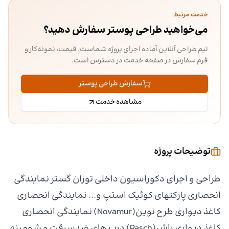
خدمت مرتبط
می‌خواهید طراحی پوستر سفارش دهید؟
تیم طراحی آنلاین آماده اجرای پروژه شماست. قیمت، نمونه‌کار و
فرم سفارش در صفحه خدمت در دسترس است.
سفارش طراحی پوستر
مشاهده خدمت
توضیحات پروژه
طراحی و اجرای دکوراسیون داخلی توران گستر نمایندگی
انحصاری پارکتهای کوئیک استپ و... نمایندگی انحصاری
کاغذ دیواری طرح نوین(Novamur) نمایندگی انحصاری
کاغذ دیواری راش(Rasch) درب های ضدسرقت و شومینه