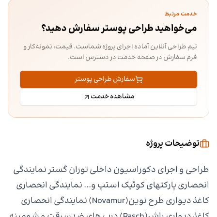
خدمت مرتبط
می‌خواهید طراحی پوستر سفارش دهید؟
تیم طراحی آنلاین آماده اجرای پروژه شماست. قیمت، نمونه‌کار و
فرم سفارش در صفحه خدمت در دسترس است.
سفارش طراحی پوستر
مشاهده خدمت
توضیحات پروژه
طراحی و اجرای دکوراسیون داخلی توران گستر نمایندگی
انحصاری پارکتهای کوئیک استپ و... نمایندگی انحصاری
کاغذ دیواری طرح نوین(Novamur) نمایندگی انحصاری
کاغذ دیواری راش(Rasch) درب های ضدسرقت و شومینه