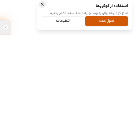
استفاده از کوکی‌ها
ما از کوکی‌ها برای بهبود تجربه شما استفاده می‌کنیم.
قبول همه
تنظیمات
ما کی هستیم و چیکار میکنیم؟
طراحی آنلا
۱۳۹۸
ما چند تا رفیق قدیمی هستیم که هر کدوم توی
تخصص خودمون چند سالی تجربه داریم و دورهم
جشنواره برن
توی یک دفتر جمع شدیم و برای همه سفارشاتمون
نظرسنجی مردم
به صورت اختصاصی طراحی میکنیم. نمونه کارهای
برای شناسای
موجود توی سایت برای آشنایی با سبک و توانایی
فراهم کرده. ا
طراحیمونه و به این معنی نیست که اون طرح ها
آنلاین » به ل
قابل خریداری هستن. روال کاری به این صورته که
محبوب مردمی د
نمونه کارهای توی سایت رو ملاحظه می کنید و اگر از
اعلام شد. ط