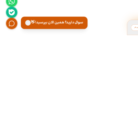
سوال دارید؟ همین الان بپرسید! 👋
ت
هر روز از ۹ تا ۱۸ تو دفتر کارمون آماده پاسخگویی
تلفنی و تقریبا ۲۴ ساعته توی تلگــــرام آنلاینـیــم.
۰۲۱-۲۸۴۲۲۱۶۶
۰۹۳۰۰۰۱۷۱۶۶