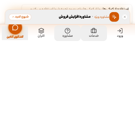
استفاده از کوکی‌ها
·
ما از کوکی‌ها برای بهبود تجربه شما استفاده می‌کنیم.
·
مشاوره افزایش فروش
شروع کنید
مشاوره ویژه
قبول
رد
ورود
خدمات
مشاوره
اکران
گفتگوی آنلاین
ما کی هستیم و چیکار میکنیم؟
ما چند تا رفیق قدیمی هستیم که هر کدوم توی تخصص خودمون چند
سالی تجربه داریم و دورهم توی یک دفتر جمع شدیم و برای همه
سفارشاتمون به صورت اختصاصی طراحی میکنیم. نمونه کارهای موجود
توی سایت برای آشنایی با سبک و توانایی طراحیمونه و به این معنی نیست
که اون طرح ها قابل خریداری هستن. روال کاری به این صورته که نمونه
کارهای توی سایت رو ملاحظه می کنید و اگر از سبک کاریمون خوشتون اومد،
باهامون ارتباط برقرار می کنید تا بیشتر راهنماییتون کنیم و برای سفارش
شما بر حسب نیازتون، به طور اختصاصی طراحی انجام بدیم.