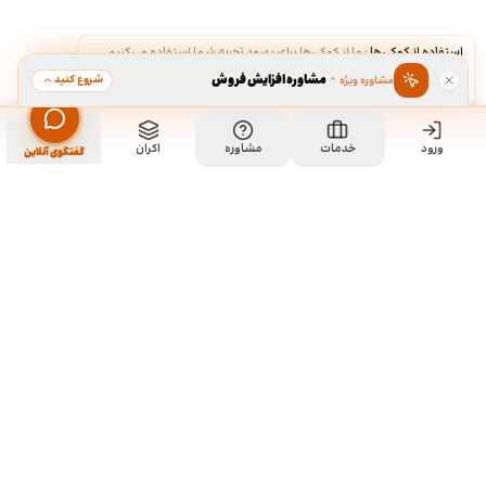
استفاده از کوکی‌ها
·
ما از کوکی‌ها برای بهبود تجربه شما استفاده می‌کنیم.
·
مشاوره افزایش فروش
شروع کنید
مشاوره ویژه
قبول
رد
ورود
خدمات
مشاوره
اکران
گفتگوی آنلاین
ما کی هستیم و چیکار میکنیم؟
ما چند تا رفیق قدیمی هستیم که هر کدوم توی تخصص خودمون چند
سالی تجربه داریم و دورهم توی یک دفتر جمع شدیم و برای همه
سفارشاتمون به صورت اختصاصی طراحی میکنیم. نمونه کارهای موجود
توی سایت برای آشنایی با سبک و توانایی طراحیمونه و به این معنی نیست
که اون طرح ها قابل خریداری هستن. روال کاری به این صورته که نمونه
کارهای توی سایت رو ملاحظه می کنید و اگر از سبک کاریمون خوشتون اومد،
باهامون ارتباط برقرار می کنید تا بیشتر راهنماییتون کنیم و برای سفارش