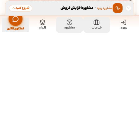
استفاده از کوکی‌ها
·
ما از کوکی‌ها برای بهبود تجربه شما استفاده می‌کنیم.
·
مشاوره افزایش فروش
شروع کنید
مشاوره ویژه
قبول
رد
ورود
خدمات
مشاوره
اکران
گفتگوی آنلاین
ما کی هستیم و چیکار میکنیم؟
ما چند تا رفیق قدیمی هستیم که هر کدوم توی تخصص خودمون چند
سالی تجربه داریم و دورهم توی یک دفتر جمع شدیم و برای همه
سفارشاتمون به صورت اختصاصی طراحی میکنیم. نمونه کارهای موجود
توی سایت برای آشنایی با سبک و توانایی طراحیمونه و به این معنی نیست
که اون طرح ها قابل خریداری هستن. روال کاری به این صورته که نمونه
کارهای توی سایت رو ملاحظه می کنید و اگر از سبک کاریمون خوشتون اومد،
باهامون ارتباط برقرار می کنید تا بیشتر راهنماییتون کنیم و برای سفارش
شما بر حسب نیازتون، به طور اختصاصی طراحی انجام بدیم.