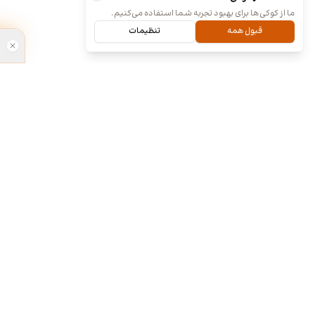
ما از کوکی‌ها برای بهبود تجربه شما استفاده می‌کنیم.
قبول همه
تنظیمات
ما کی هستیم و چیکار میکنیم؟
طراحی آنلا
۱۳۹۸
ما چند تا رفیق قدیمی هستیم که هر کدوم توی
تخصص خودمون چند سالی تجربه داریم و دورهم
جشنواره برن
توی یک دفتر جمع شدیم و برای همه سفارشاتمون
نظرسنجی مردم
به صورت اختصاصی طراحی میکنیم. نمونه کارهای
برای شناسای
موجود توی سایت برای آشنایی با سبک و توانایی
فراهم کرده. ا
طراحیمونه و به این معنی نیست که اون طرح ها
آنلاین » به ل
قابل خریداری هستن. روال کاری به این صورته که
محبوب مردمی د
نمونه کارهای توی سایت رو ملاحظه می کنید و اگر از
اعلام شد. ط
سبک کاریمون خوشتون اومد، باهامون ارتباط برقرار
مهربونمون ما 