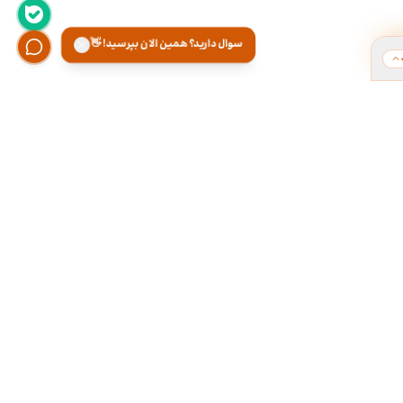
سوال دارید؟ همین الان بپرسید! 👋
ت
هر روز از ۹ تا ۱۸ تو دفتر کارمون آماده پاسخگویی
تلفنی و تقریبا ۲۴ ساعته توی تلگــــرام آنلاینـیــم.
۰۲۱-۲۸۴۲۲۱۶۶
۰۹۳۰۰۰۱۷۱۶۶