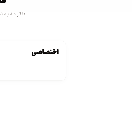
سف
با توجه به نی
اختصاصی