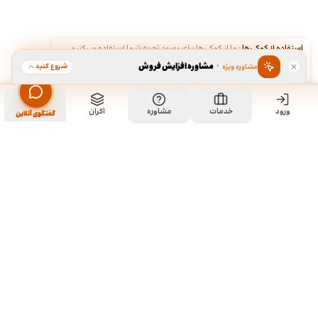
استفاده از کوکی‌ها
·
ما از کوکی‌ها برای بهبود تجربه شما استفاده می‌کنیم.
·
مشاوره افزایش فروش
شروع کنید
مشاوره ویژه
قبول
رد
ورود
خدمات
مشاوره
اکران
گفتگوی آنلاین
ما کی هستیم و چیکار میکنیم؟
ما چند تا رفیق قدیمی هستیم که هر کدوم توی تخصص خودمون چند
سالی تجربه داریم و دورهم توی یک دفتر جمع شدیم و برای همه
سفارشاتمون به صورت اختصاصی طراحی میکنیم. نمونه کارهای موجود
توی سایت برای آشنایی با سبک و توانایی طراحیمونه و به این معنی نیست
که اون طرح ها قابل خریداری هستن. روال کاری به این صورته که نمونه
کارهای توی سایت رو ملاحظه می کنید و اگر از سبک کاریمون خوشتون اومد،