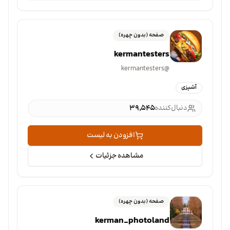
صفحه (بدون چهره)
kermantesters
kermantesters
@
آشپزی
دنبال‌کننده
۳۹٬۵۴۵
افزودن به لیست
مشاهده جزئیات
صفحه (بدون چهره)
kerman_photoland