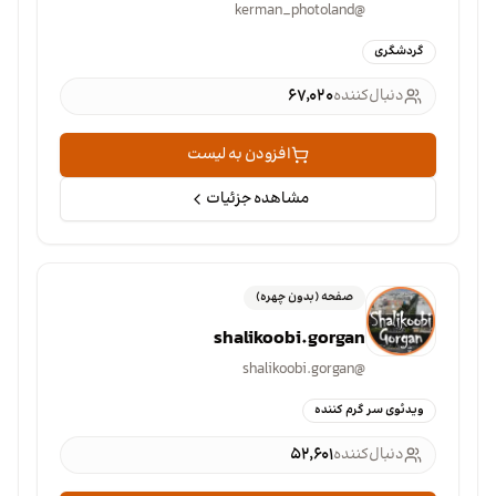
kerman_photoland
@
گردشگری
دنبال‌کننده
۶۷٬۰۲۰
افزودن به لیست
مشاهده جزئیات
صفحه (بدون چهره)
shalikoobi.gorgan
shalikoobi.gorgan
@
ویدئوی سر گرم کننده
دنبال‌کننده
۵۲٬۶۰۱