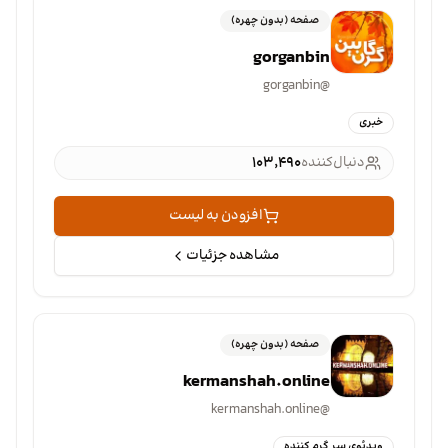
صفحه (بدون چهره)
gorganbin
gorganbin
@
خبری
دنبال‌کننده
۱۰۳٬۴۹۰
افزودن به لیست
مشاهده جزئیات
صفحه (بدون چهره)
kermanshah.online
kermanshah.online
@
ویدئوی سر گرم کننده