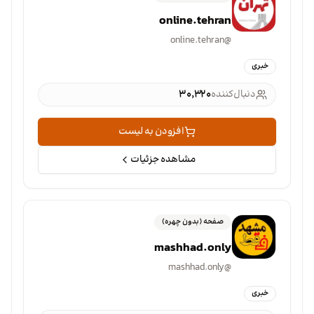
online.tehran
online.tehran
@
خبری
دنبال‌کننده
۳۰٬۳۲۰
افزودن به لیست
مشاهده جزئیات
صفحه (بدون چهره)
mashhad.only
mashhad.only
@
خبری