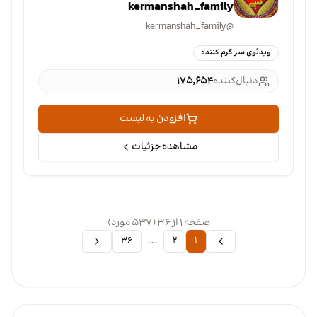
kermanshah_family
kermanshah_family
@
ویدئوی سر گرم کننده
دنبال‌کننده
۱۷۵٬۶۵۴
افزودن به لیست
مشاهده جزئیات
صفحه ۱ از ۳۶ (۵۳۷ مورد)
...
۳۶
۲
۱