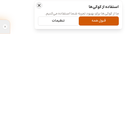
استفاده از کوکی‌ها
ما از کوکی‌ها برای بهبود تجربه شما استفاده می‌کنیم.
قبول همه
تنظیمات
ما کی هستیم و چیکار میکنیم؟
طراحی آنلا
۱۳۹۸
ما چند تا رفیق قدیمی هستیم که هر کدوم توی
تخصص خودمون چند سالی تجربه داریم و دورهم
جشنواره برن
توی یک دفتر جمع شدیم و برای همه سفارشاتمون
نظرسنجی مردم
به صورت اختصاصی طراحی میکنیم. نمونه کارهای
برای شناسای
موجود توی سایت برای آشنایی با سبک و توانایی
فراهم کرده. ا
طراحیمونه و به این معنی نیست که اون طرح ها
آنلاین » به ل
قابل خریداری هستن. روال کاری به این صورته که
محبوب مردمی د
نمونه کارهای توی سایت رو ملاحظه می کنید و اگر از
اعلام شد. ط