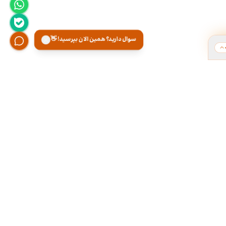
سوال دارید؟ همین الان بپرسید! 👋
ت
هر روز از ۹ تا ۱۸ تو دفتر کارمون آماده پاسخگویی
تلفنی و تقریبا ۲۴ ساعته توی تلگــــرام آنلاینـیــم.
۰۲۱-۲۸۴۲۲۱۶۶
۰۹۳۰۰۰۱۷۱۶۶