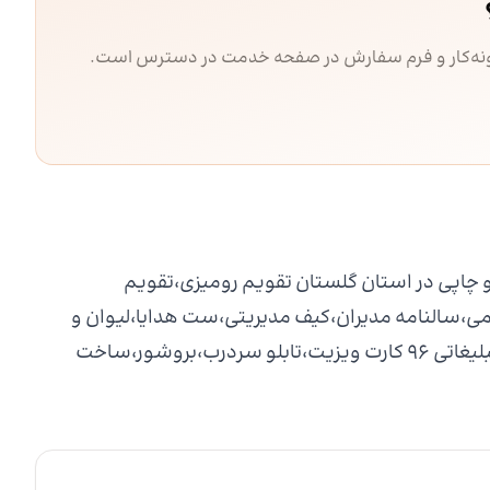
مونه‌کار و فرم سفارش در صفحه خدمت در دسترس است.
و چاپی در استان گلستان تقویم رومیزی،تقویم
ی،سالنامه مدیران،کیف مدیریتی،ست هدایا،لیوان و
ماگ،جاکلیدی چرمی،ساعت،لباس فروش ویژه هدایای تبلیغاتی ۹۶ کارت ویزیت،تابلو سردرب،بروشور،ساخت