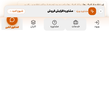
استفاده از کوکی‌ها
·
ما از کوکی‌ها برای بهبود تجربه شما استفاده می‌کنیم.
·
مشاوره افزایش فروش
شروع کنید
مشاوره ویژه
قبول
رد
ورود
مشاهده خدمت
خدمات
مشاوره
اکران
سفارش طراحی کاتالوگ
گفتگوی آنلاین
ما کی هستیم و چیکار میکنیم؟
ما چند تا رفیق قدیمی هستیم که هر کدوم توی تخصص خودمون چند
سالی تجربه داریم و دورهم توی یک دفتر جمع شدیم و برای همه
سفارشاتمون به صورت اختصاصی طراحی میکنیم. نمونه کارهای موجود
توی سایت برای آشنایی با سبک و توانایی طراحیمونه و به این معنی نیست
که اون طرح ها قابل خریداری هستن. روال کاری به این صورته که نمونه
کارهای توی سایت رو ملاحظه می کنید و اگر از سبک کاریمون خوشتون اومد،
باهامون ارتباط برقرار می کنید تا بیشتر راهنماییتون کنیم و برای سفارش
شما بر حسب نیازتون، به طور اختصاصی طراحی انجام بدیم.