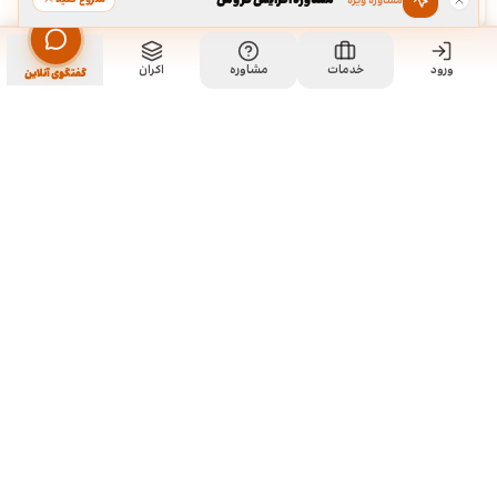
·
مشاوره افزایش فروش
مشاوره ویژه
قبول
رد
ورود
خدمات
مشاوره
اکران
گفتگوی آنلاین
ما کی هستیم و چیکار میکنیم؟
ما چند تا رفیق قدیمی هستیم که هر کدوم توی تخصص خودمون چند
سالی تجربه داریم و دورهم توی یک دفتر جمع شدیم و برای همه
سفارشاتمون به صورت اختصاصی طراحی میکنیم. نمونه کارهای موجود
توی سایت برای آشنایی با سبک و توانایی طراحیمونه و به این معنی نیست
که اون طرح ها قابل خریداری هستن. روال کاری به این صورته که نمونه
کارهای توی سایت رو ملاحظه می کنید و اگر از سبک کاریمون خوشتون اومد،
باهامون ارتباط برقرار می کنید تا بیشتر راهنماییتون کنیم و برای سفارش
شما بر حسب نیازتون، به طور اختصاصی طراحی انجام بدیم.