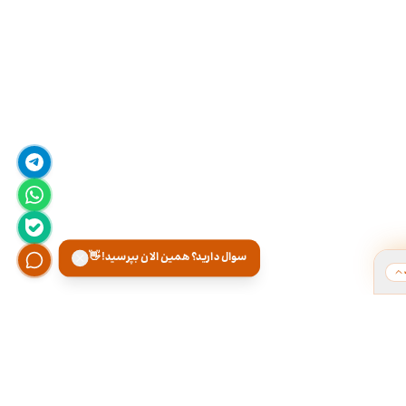
سوال دارید؟ همین الان بپرسید! 👋
ت
هر روز از ۹ تا ۱۸ تو دفتر کارمون آماده پاسخگویی