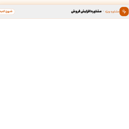
·
مشاوره افزایش فروش
شروع کنید
مشاوره ویژه
ین ، برند محبوب سال
دسترسی سریع به خدما
طراحی گرافیک
د محبوب به عنوان گسترده ترین
لوگو، کارت ویزیت، بروشور و...
 در زمینه محبوبیت برندها، بستری
ی برندهای محبوب مردم در کشور
ردیبهشت نود و هشت، برند « طراحی
طف مردم، به عنوان کاندیدای برند
طراحی سایت
ر گروه خدمات آنلاین طراحی و چاپ
سایت شرکتی، فروشگاهی و...
ی مدت جمع آوری آرا، مشتریان
رو مورد لطف و حمایت خودشون قرار
دا، برند « طراحی آنلاین » به عنوان
شبکه‌های اجتماعی