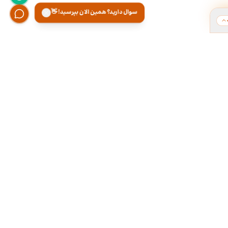
سوال دارید؟ همین الان بپرسید! 👋
ت
هر روز از ۹ تا ۱۸ تو دفتر کارمون آماده پاسخگویی
تلفنی و تقریبا ۲۴ ساعته توی تلگــــرام آنلاینـیــم.
۰۲۱-۲۸۴۲۲۱۶۶
۰۹۳۰۰۰۱۷۱۶۶
مشاوره هامون رایگانه