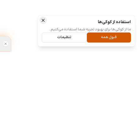
استفاده از کوکی‌ها
ما از کوکی‌ها برای بهبود تجربه شما استفاده می‌کنیم.
قبول همه
تنظیمات
ما کی هستیم و چیکار میکنیم؟
طراحی آنلا
۱۳۹۸
ما چند تا رفیق قدیمی هستیم که هر کدوم توی
تخصص خودمون چند سالی تجربه داریم و دورهم
جشنواره برن
توی یک دفتر جمع شدیم و برای همه سفارشاتمون
نظرسنجی مردم
به صورت اختصاصی طراحی میکنیم. نمونه کارهای
برای شناسای
موجود توی سایت برای آشنایی با سبک و توانایی
فراهم کرده. ا
طراحیمونه و به این معنی نیست که اون طرح ها
آنلاین » به ل