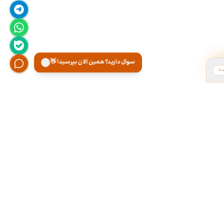
سوال دارید؟ همین الان بپرسید! 👋
ت
هر روز از ۹ تا ۱۸ تو دفتر کارمون آماده پاسخگویی
تلفنی و تقریبا ۲۴ ساعته توی تلگــــرام آنلاینـیــم.
۰۲۱-۲۸۴۲۲۱۶۶
۰۹۳۰۰۰۱۷۱۶۶